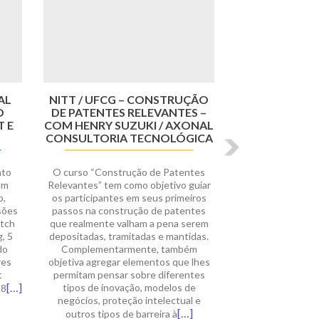
AL
NITT / UFCG – CONSTRUÇÃO
O
DE PATENTES RELEVANTES –
 E
COM HENRY SUZUKI / AXONAL
CONSULTORIA TECNOLÓGICA
nto
O curso “Construção de Patentes
em
Relevantes” tem como objetivo guiar
o,
os participantes em seus primeiros
sões
passos na construção de patentes
itch
que realmente valham a pena serem
, 5
depositadas, tramitadas e mantidas.
do
Complementarmente, também
res
objetiva agregar elementos que lhes
t
permitam pensar sobre diferentes
[…]
tipos de inovação, modelos de
 8
negócios, proteção intelectual e
[…]
outros tipos de barreira à