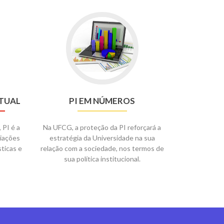
TUAL
PI EM NÚMEROS
PI é a
Na UFCG, a proteção da PI reforçará a
riações
estratégia da Universidade na sua
sticas e
relação com a sociedade, nos termos de
sua política institucional.