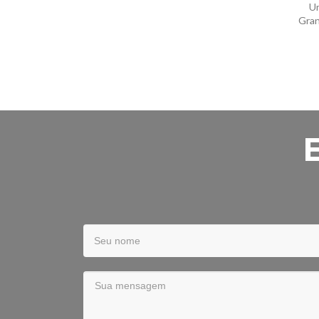
Un
Gran
Your
Name
Sua
mensagem