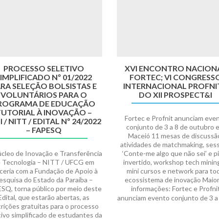
PROCESSO SELETIVO
XVI ENCONTRO NACION
IMPLIFICADO Nº 01/2022
FORTEC; VI CONGRESS
RA SELEÇÃO BOLSISTAS E
INTERNACIONAL PROFNIT
VOLUNTÁRIOS PARA O
DO XII PROSPECT&I
ROGRAMA DE EDUCAÇÃO
UTORIAL À INOVAÇÃO –
Fortec e Profnit anunciam eve
I / NITT / EDITAL Nº 24/2022
conjunto de 3 a 8 de outubro 
– FAPESQ
Maceió 11 mesas de discussã
atividades de matchmaking, ses
cleo de Inovação e Transferência
‘Conte-me algo que não sei’ e p
 Tecnologia – NITT / UFCG em
invertido, workshop tech mining
ceria com a Fundação de Apoio à
mini cursos e network para to
esquisa do Estado da Paraíba –
ecossistema de inovação Maio
SQ, torna público por meio deste
informações: Fortec e Profni
Edital, que estarão abertas, as
anunciam evento conjunto de 3 a
crições gratuitas para o processo
tivo simplificado de estudantes da