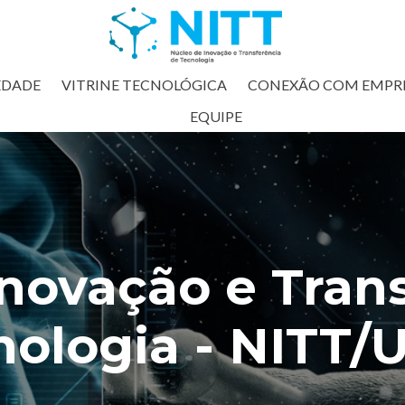
EDADE
VITRINE TECNOLÓGICA
CONEXÃO COM EMPR
EQUIPE
novação e Tran
nologia - NITT/