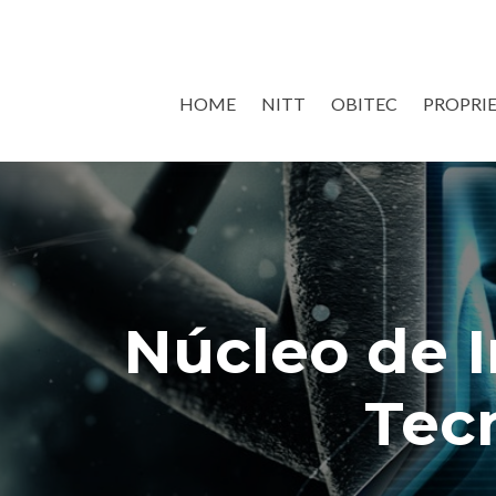
Skip
HOME
NITT
OBITEC
PROPRI
to
content
Núcleo de I
Tec