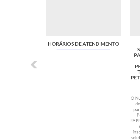
HORÁRIOS DE ATENDIMENTO
S
PA
P
T
PET
O Nú
de
par
P
FAPE
ins
sele