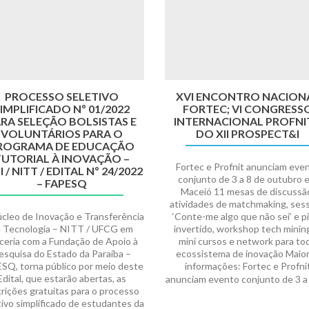
PROCESSO SELETIVO
XVI ENCONTRO NACION
IMPLIFICADO Nº 01/2022
FORTEC; VI CONGRESS
RA SELEÇÃO BOLSISTAS E
INTERNACIONAL PROFNIT
VOLUNTÁRIOS PARA O
DO XII PROSPECT&I
ROGRAMA DE EDUCAÇÃO
UTORIAL À INOVAÇÃO –
Fortec e Profnit anunciam eve
I / NITT / EDITAL Nº 24/2022
conjunto de 3 a 8 de outubro 
– FAPESQ
Maceió 11 mesas de discussã
atividades de matchmaking, ses
cleo de Inovação e Transferência
‘Conte-me algo que não sei’ e p
 Tecnologia – NITT / UFCG em
invertido, workshop tech mining
ceria com a Fundação de Apoio à
mini cursos e network para to
esquisa do Estado da Paraíba –
ecossistema de inovação Maio
SQ, torna público por meio deste
informações: Fortec e Profni
Edital, que estarão abertas, as
anunciam evento conjunto de 3 a
crições gratuitas para o processo
tivo simplificado de estudantes da