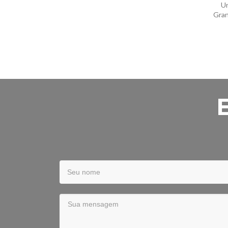
Un
Gran
Your
Name
Sua
mensagem