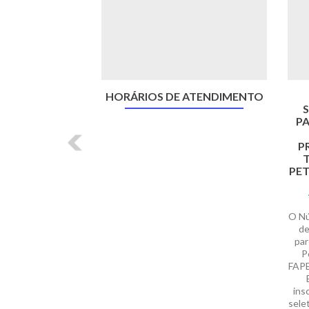
HORÁRIOS DE ATENDIMENTO
S
PA
P
T
PET
O Nú
de
par
P
FAPE
ins
sele