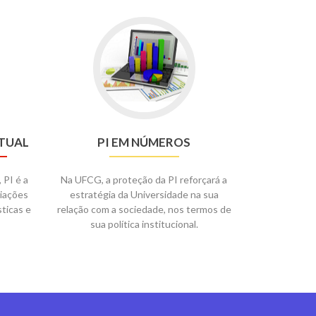
TUAL
PI EM NÚMEROS
PI é a
Na UFCG, a proteção da PI reforçará a
riações
estratégia da Universidade na sua
sticas e
relação com a sociedade, nos termos de
sua política institucional.