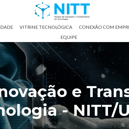
EDADE
VITRINE TECNOLÓGICA
CONEXÃO COM EMPR
EQUIPE
novação e Tran
nologia - NITT/