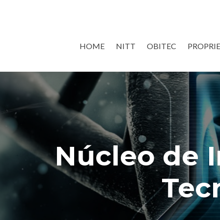
Skip
HOME
NITT
OBITEC
PROPRI
to
content
Núcleo de I
Tec