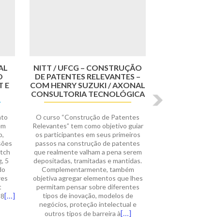
AL
NITT / UFCG – CONSTRUÇÃO
O
DE PATENTES RELEVANTES –
 E
COM HENRY SUZUKI / AXONAL
CONSULTORIA TECNOLÓGICA
nto
O curso “Construção de Patentes
em
Relevantes” tem como objetivo guiar
o,
os participantes em seus primeiros
sões
passos na construção de patentes
itch
que realmente valham a pena serem
, 5
depositadas, tramitadas e mantidas.
do
Complementarmente, também
res
objetiva agregar elementos que lhes
t
permitam pensar sobre diferentes
[…]
tipos de inovação, modelos de
 8
negócios, proteção intelectual e
[…]
outros tipos de barreira à