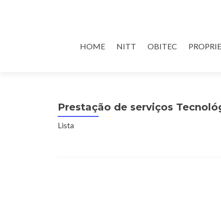
Skip
HOME
NITT
OBITEC
PROPRI
to
content
Prestação de serviços Tecnoló
Lista