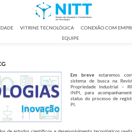
EDADE
VITRINE TECNOLÓGICA
CONEXÃO COM EMPR
EQUIPE
CG
Em breve
estaremos co
sistema de busca na Revis
Propriedade Industrial – R
INPI, para acompanhamen
status do processo de regis
PI.
os de estudos científicos e desenvolvimento tecnológicos reali