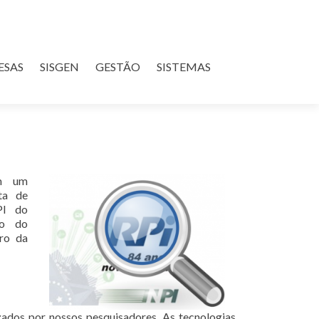
ESAS
SISGEN
GESTÃO
SISTEMAS
m um
ta de
PI do
to do
tro da
zados por nossos pesquisadores. As tecnologias