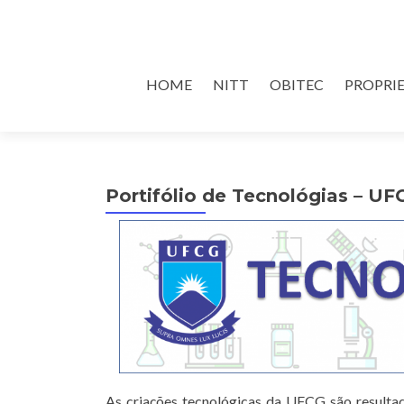
Skip
HOME
NITT
OBITEC
PROPRI
to
content
Portifólio de Tecnológias – UF
As criações tecnológicas da UFCG são resultad