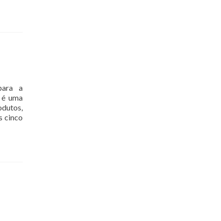
para a
a é uma
odutos,
s cinco