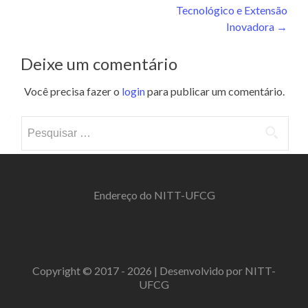
Tecnológico e Extensão
Inovadora
→
Deixe um comentário
Você precisa fazer o
login
para publicar um comentário.
Pesquisar
por:
Endereço do NITT-UFCG
Copyright © 2017 - 2026 | Desenvolvido por NITT-
UFCG