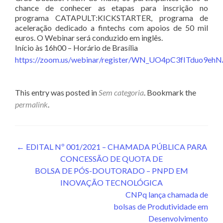
chance de conhecer as etapas para inscrição no
programa CATAPULT:KICKSTARTER, programa de
aceleração dedicado a fintechs com apoios de 50 mil
euros. O Webinar será conduzido em inglês.
Início às 16h00 – Horário de Brasília
https://zoom.us/webinar/register/WN_UO4pC3fITduo9e
This entry was posted in
Sem categoria
. Bookmark the
permalink
.
Post
←
EDITAL Nº 001/2021 – CHAMADA PÚBLICA PARA
CONCESSÃO DE QUOTA DE
navigation
BOLSA DE PÓS-DOUTORADO – PNPD EM
INOVAÇÃO TECNOLÓGICA
CNPq lança chamada de
bolsas de Produtividade em
Desenvolvimento